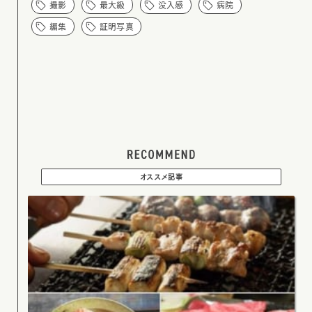
撮影
最大級
没入感
病院
編集
証明写真
オススメ記事