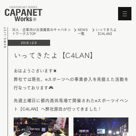
'Skip'
法人・企業向け出張撮影のキャパネッ
NEWS
いってきたよ
トワークスTOP
一覧
【C4LAN】
2019.12.9
いってきたよ【C4LAN】
おはようございます☀️
弊社では現在、eスポーツへの事業参入を見据えた活動を
行なっております🎮
先週土曜日に都内高田馬場で開催されたeスポーツイベン
ト【C4LAN】へ弊社原田が行ってきました！