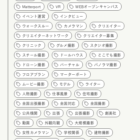
Matterport
VR
WEBオープンキャンパス
イベント運営
インタビュー
ウォークスルー
カメラマン
クリエイター
クリエイターネットワーク
クリエイター募集
クリニック
グルメ撮影
スタジオ撮影
スチール撮影
ドールハウス
どこでも撮影
ドローン撮影
バーチャル
パノラマ撮影
フロアプラン
マーターポート
ムービー撮影
モデル
ライター
人物撮影
仕事風景
住宅撮影
全国出張撮影
全国対応
全国撮影
公共機関
出張
出張撮影
創美社
動画
外観内観
大規模撮影
女性カメラマン
学校関係
建物撮影