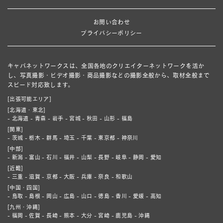
お問い合わせ
プライバシーポリシー
キャパネットワークスは、全国各地のクリエイターネットワークを活か
し、写真撮影・ビデオ撮影・商品撮影などの撮影全般から、取材全般まで
スピード対応致します。
[出張可能エリア]
[北海道・東北]
- 北海道 - 青森 - 岩手 - 宮城 - 秋田 - 山形 - 福島
[関東]
- 茨城 - 栃木 - 群馬 - 埼玉 - 千葉 - 東京都 - 神奈川
[中部]
- 新潟 - 富山 - 石川 - 福井 - 山梨 - 長野 - 岐阜 - 静岡 - 愛知
[近畿]
- 三重 - 滋賀 - 京都 - 大阪 - 兵庫 - 奈良 - 和歌山
[中国・四国]
- 鳥取 - 島根 - 岡山 - 広島 - 山口 - 徳島 - 香川 - 愛媛 - 高知
[九州・沖縄]
- 福岡 - 佐賀 - 長崎 - 熊本 - 大分 - 宮崎 - 鹿児島 - 沖縄