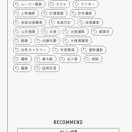
ムービー撮影
モデル
ライター
人物撮影
仕事風景
住宅撮影
全国出張撮影
全国対応
全国撮影
公共機関
出張
出張撮影
創美社
動画
外観内観
大規模撮影
女性カメラマン
学校関係
建物撮影
撮影
最大級
没入感
病院
編集
証明写真
オススメ記事