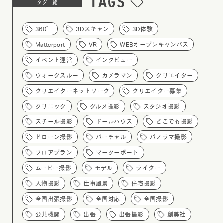
タグ一覧
360°
3Dスキャン
3D体験
Matterport
VR
WEBオープンキャンパス
イベント運営
インタビュー
ウォークスルー
カメラマン
クリエイター
クリエイターネットワーク
クリエイター募集
クリニック
グルメ撮影
スタジオ撮影
スチール撮影
ドールハウス
どこでも撮影
ドローン撮影
バーチャル
パノラマ撮影
フロアプラン
マーターポート
ムービー撮影
モデル
ライター
人物撮影
仕事風景
住宅撮影
全国出張撮影
全国対応
全国撮影
公共機関
出張
出張撮影
創美社