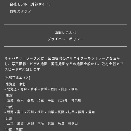
自社モデル［外部サイト］
自社スタジオ
お問い合わせ
プライバシーポリシー
キャパネットワークスは、全国各地のクリエイターネットワークを活か
し、写真撮影・ビデオ撮影・商品撮影などの撮影全般から、取材全般まで
スピード対応致します。
[出張可能エリア]
[北海道・東北]
- 北海道 - 青森 - 岩手 - 宮城 - 秋田 - 山形 - 福島
[関東]
- 茨城 - 栃木 - 群馬 - 埼玉 - 千葉 - 東京都 - 神奈川
[中部]
- 新潟 - 富山 - 石川 - 福井 - 山梨 - 長野 - 岐阜 - 静岡 - 愛知
[近畿]
- 三重 - 滋賀 - 京都 - 大阪 - 兵庫 - 奈良 - 和歌山
[中国・四国]