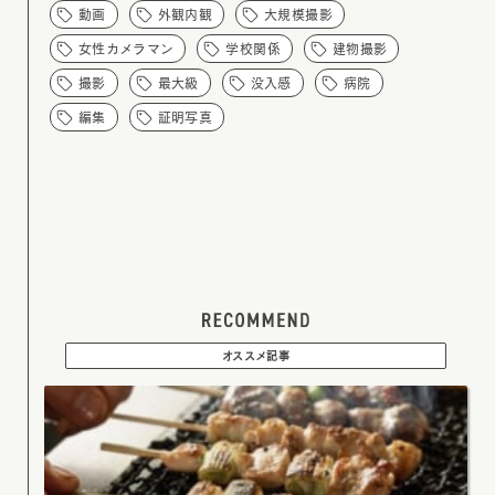
動画
外観内観
大規模撮影
女性カメラマン
学校関係
建物撮影
撮影
最大級
没入感
病院
編集
証明写真
オススメ記事