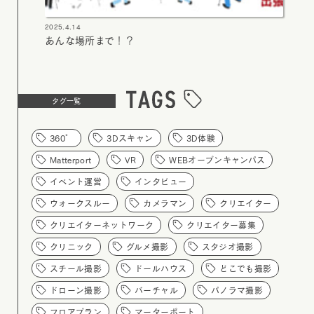
2025.4.14
あんな場所まで！？
タグ一覧
360°
3Dスキャン
3D体験
Matterport
VR
WEBオープンキャンパス
イベント運営
インタビュー
ウォークスルー
カメラマン
クリエイター
クリエイターネットワーク
クリエイター募集
クリニック
グルメ撮影
スタジオ撮影
スチール撮影
ドールハウス
どこでも撮影
ドローン撮影
バーチャル
パノラマ撮影
フロアプラン
マーターポート