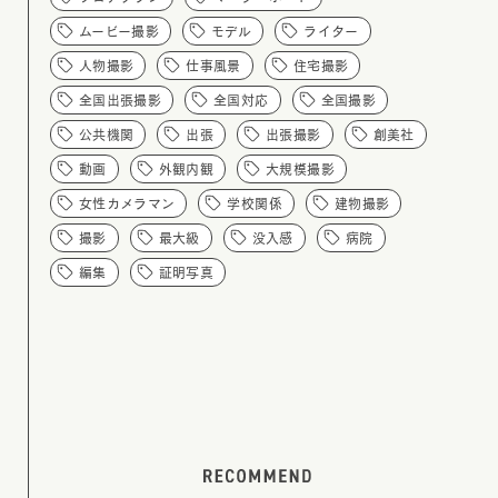
ムービー撮影
モデル
ライター
人物撮影
仕事風景
住宅撮影
全国出張撮影
全国対応
全国撮影
公共機関
出張
出張撮影
創美社
動画
外観内観
大規模撮影
女性カメラマン
学校関係
建物撮影
撮影
最大級
没入感
病院
編集
証明写真