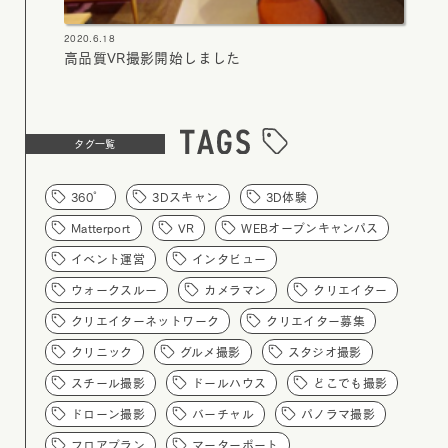
2020.6.18
高品質VR撮影開始しました
タグ一覧
360°
3Dスキャン
3D体験
Matterport
VR
WEBオープンキャンパス
イベント運営
インタビュー
ウォークスルー
カメラマン
クリエイター
クリエイターネットワーク
クリエイター募集
クリニック
グルメ撮影
スタジオ撮影
スチール撮影
ドールハウス
どこでも撮影
ドローン撮影
バーチャル
パノラマ撮影
フロアプラン
マーターポート