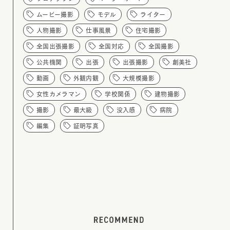
ムービー撮影
モデル
ライター
人物撮影
仕事風景
住宅撮影
全国出張撮影
全国対応
全国撮影
公共機関
出張
出張撮影
創美社
動画
外観内観
大規模撮影
女性カメラマン
学校関係
建物撮影
撮影
最大級
没入感
病院
編集
証明写真