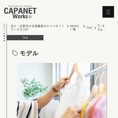
'Skip'
モ
法人・企業向け出張撮影のキャパネット
NEWS
TAG
ワークスTOP
一覧
デル
TAG
モデル