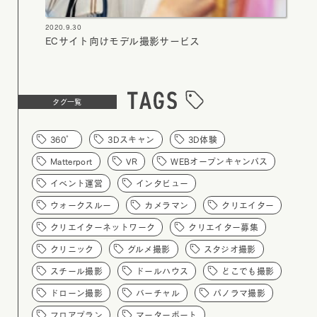
2020.9.30
ECサイト向けモデル撮影サービス
タグ一覧
360°
3Dスキャン
3D体験
Matterport
VR
WEBオープンキャンパス
イベント運営
インタビュー
ウォークスルー
カメラマン
クリエイター
クリエイターネットワーク
クリエイター募集
クリニック
グルメ撮影
スタジオ撮影
スチール撮影
ドールハウス
どこでも撮影
ドローン撮影
バーチャル
パノラマ撮影
フロアプラン
マーターポート