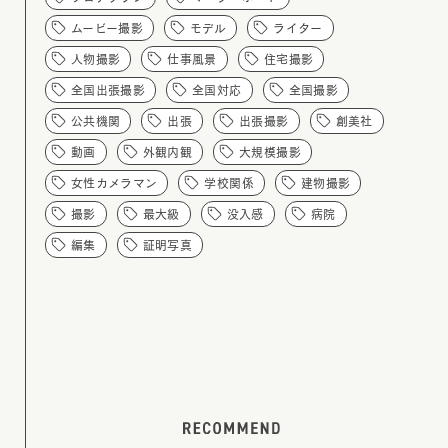
ムービー撮影
モデル
ライター
人物撮影
仕事風景
住宅撮影
全国出張撮影
全国対応
全国撮影
公共機関
出張
出張撮影
創美社
動画
外観内観
大規模撮影
女性カメラマン
学校関係
建物撮影
撮影
最大級
没入感
病院
編集
証明写真