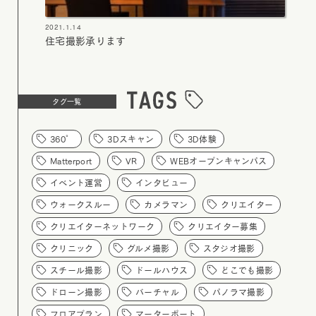
2021.1.14
住宅撮影承ります
タグ一覧
360°
3Dスキャン
3D体験
Matterport
VR
WEBオープンキャンパス
イベント運営
インタビュー
ウォークスルー
カメラマン
クリエイター
クリエイターネットワーク
クリエイター募集
クリニック
グルメ撮影
スタジオ撮影
スチール撮影
ドールハウス
どこでも撮影
ドローン撮影
バーチャル
パノラマ撮影
フロアプラン
マーターポート