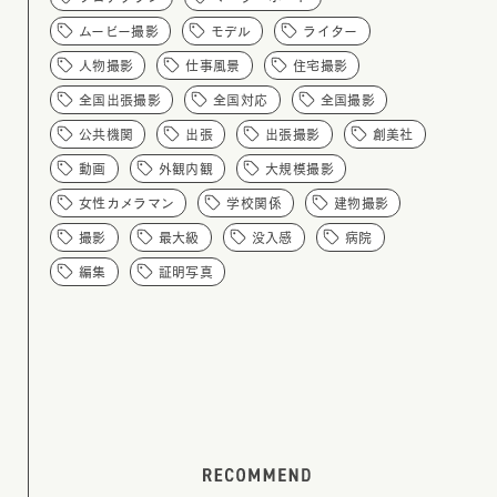
ムービー撮影
モデル
ライター
人物撮影
仕事風景
住宅撮影
全国出張撮影
全国対応
全国撮影
公共機関
出張
出張撮影
創美社
動画
外観内観
大規模撮影
女性カメラマン
学校関係
建物撮影
撮影
最大級
没入感
病院
編集
証明写真