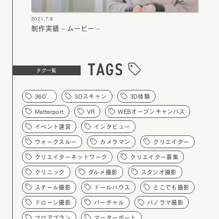
2021.7.9
制作実績 – ムービー –
タグ一覧
360°
3Dスキャン
3D体験
Matterport
VR
WEBオープンキャンパス
イベント運営
インタビュー
ウォークスルー
カメラマン
クリエイター
クリエイターネットワーク
クリエイター募集
クリニック
グルメ撮影
スタジオ撮影
スチール撮影
ドールハウス
どこでも撮影
ドローン撮影
バーチャル
パノラマ撮影
フロアプラン
マーターポート