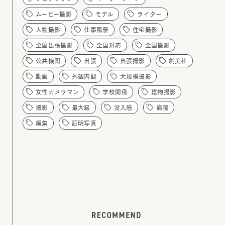
ムービー撮影
モデル
ライター
人物撮影
仕事風景
住宅撮影
全国出張撮影
全国対応
全国撮影
公共機関
出張
出張撮影
創美社
動画
外観内観
大規模撮影
女性カメラマン
学校関係
建物撮影
撮影
最大級
没入感
病院
編集
証明写真