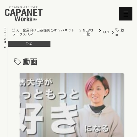
'Skip'
動
法人・企業向け出張撮影のキャパネット
NEWS
TAG
ワークスTOP
一覧
画
TAG
動画