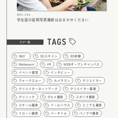
2021.3.24
学生証の証明写真撮影はおまかせください
タグ一覧
360°
3Dスキャン
3D体験
Matterport
VR
WEBオープンキャンパス
イベント運営
インタビュー
ウォークスルー
カメラマン
クリエイター
クリエイターネットワーク
クリエイター募集
クリニック
グルメ撮影
スタジオ撮影
スチール撮影
ドールハウス
どこでも撮影
ドローン撮影
バーチャル
パノラマ撮影