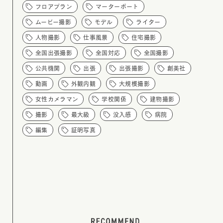
フロアプラン
マーターポート
ムービー撮影
モデル
ライター
人物撮影
仕事風景
住宅撮影
全国出張撮影
全国対応
全国撮影
公共機関
出張
出張撮影
創美社
動画
外観内観
大規模撮影
女性カメラマン
学校関係
建物撮影
撮影
最大級
没入感
病院
編集
証明写真