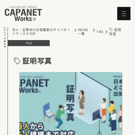
'Skip'
証明
法人・企業向け出張撮影のキャパネッ
NEWS
TAG
トワークスTOP
一覧
写真
TAG
証明写真